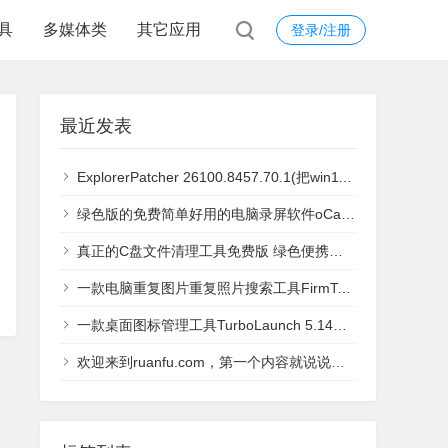
具
多媒体类
其它应用
登录/注册
最近发表
ExplorerPatcher 26100.8457.70.1(把win11任务栏调整和win10一样)真正有效的win11任务栏宽度大小调整的工具2026.6.10日更新
绿色版的免费简单好用的电脑录屏软件oCam v13
真正的C盘文件清理工具免费版 绿色便携版本 360清理PRO 1.0.0.1021提取版
一款电脑重复图片重复照片搜索工具FirmTools Duplicate Photo Finder 1.1.0.148汉化版
一款桌面图标管理工具TurboLaunch 5.14绿色注册版
欢迎来到ruanfu.com，第一个内容就说说建立这个网站的初心吧。