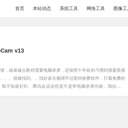
首页
本站动态
系统工具
网络工具
图像工
m v13
反馈，或者做点教程需要电脑录屏，还按照十年前的习惯到搜索里搜
的。。。很难找到。。找好多次都绕不过那些收费软件，打着免费的
，我不知道钉钉、腾讯会议这些是不是带电脑录屏功能，我估摸着
研究。。哈哈。今…