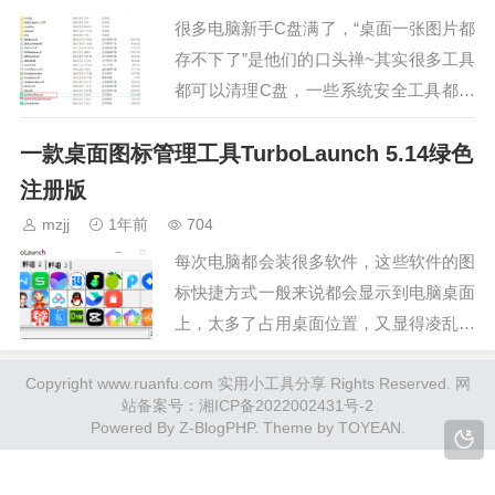
纸的电脑都升级到wi…
很多电脑新手C盘满了，“桌面一张图片都
存不下了”是他们的口头禅~其实很多工具
都可以清理C盘，一些系统安全工具都具
备这样的功能，QQ管家，火绒……360
一款桌面图标管理工具TurboLaunch 5.14绿色
就不说了。这款C盘清理软件就是原来
360早期版本的清理工具的提取版：360
注册版
清理PRO 1.0.0.1021提取版绿色免安装，
mzjj
1年前
704
解压就可以用。（我的测试环…
每次电脑都会装很多软件，这些软件的图
标快捷方式一般来说都会显示到电脑桌面
上，太多了占用桌面位置，又显得凌乱，
有了这个工具就可以把桌面各种软件的快
Copyright www.ruanfu.com 实用小工具分享 Rights Reserved. 网
捷方式图标都按照自己的喜好分组放入。
站备案号：
湘ICP备2022002431号-2
软件在电脑右下角一个“小火箭”图标，双
Powered By
Z-BlogPHP
. Theme by
TOYEAN
.
击点一下就能选择自己电脑上的软件来启
动了。下面是我的分组，软件默认界面记