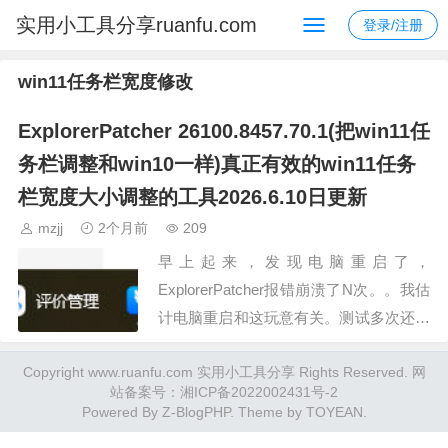
实用小工具分享ruanfu.com
登录/注册
win11任务栏宽度修改
ExplorerPatcher 26100.8457.70.1(把win11任
务栏调整和win10一样)真正有效的win11任务
栏宽度大小调整的工具2026.6.10日更新
mzjj
2个月前
209
早上起来，发现电脑重启了，
ExplorerPatcher报错崩溃了N次。。我估
计电脑重启和这玩意有关。测试多次还是
不行，只有升级到最新版
Copyright www.ruanfu.com 实用小工具分享 Rights Reserved. 网
26100.8457.70.1 才能正常使用
站备案号：
湘ICP备2022002431号-2
=================以上2026.6.10日
Powered By
Z-BlogPHP
. Theme by
TOYEAN
.
更新本文之前(2025年)看公司几个剪辑妹